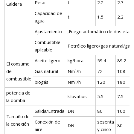
Peso
t
2.2
2.7
Caldera
Capacidad de
t
1.5
2.2
agua
Ajustamiento
,Fuego automático de dos etapa
Combustible
Petróleo ligero/gas natural/gas 
aplicable
Aceite ligero
kg/hora
59.4
89.2
El consumo
de
Gas natural
Nm³/h
72
108
combustible
biogás
Nm³/h
120
180
potencia de
kilovatios
5.5
7.5
la bomba
Salida/Entrada
DN
80
100
Tamaño de
Conexión de
sesenta
la conexión
DN
80
aire
y cinco