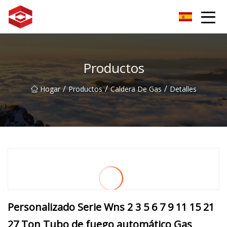
Grupo del pico de la montaña Xiamen
Productos
/
/
/
Hogar
Productos
Caldera De Gas
Detalles
Personalizado Serie Wns 2 3 5 6 7 9 11 15 21
27 Ton Tubo de fuego automático Gas