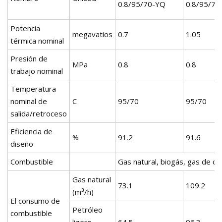
0.8/95/70-YQ
0.8/95/70
Potencia
megavatios
0.7
1.05
térmica nominal
Presión de
MPa
0.8
0.8
trabajo nominal
Temperatura
nominal de
C
95/70
95/70
salida/retroceso
Eficiencia de
%
91.2
91.6
diseño
Combustible
Gas natural, biogás, gas de coq
Gas natural
73.1
109.2
(m³/h)
El consumo de
Petróleo
combustible
ligero
64.5
96.3