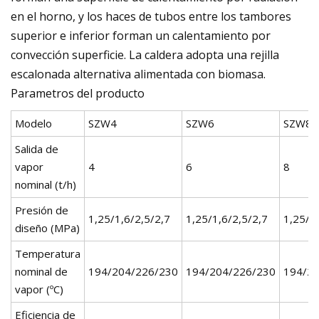
en el horno, y los haces de tubos entre los tambores
superior e inferior forman un calentamiento por
convección superficie. La caldera adopta una rejilla
escalonada alternativa alimentada con biomasa.
Parametros del producto
Modelo
SZW4
SZW6
SZW8
Salida de
vapor
4
6
8
nominal (t/h)
Presión de
1,25/1,6/2,5/2,7
1,25/1,6/2,5/2,7
1,25/1
diseño (MPa)
Temperatura
nominal de
194/204/226/230
194/204/226/230
194/2
vapor (ºC)
Eficiencia de