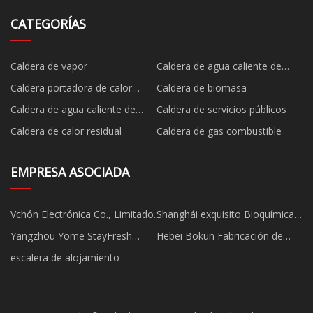
CATEGORÍAS
Caldera de vapor
Caldera de agua caliente de
vapor de combustible
Caldera portadora de calor
Caldera de biomasa
orgánico
Caldera de agua caliente de
Caldera de servicios públicos
vapor de biomasa
Caldera de calor residual
Caldera de gas combustible
EMPRESA ASOCIADA
Vchón Electrónica Co., Limitado.
Shanghái exquisito Bioquímica
compañía, Limitado
Yangzhou Yome StayFresh
Hebei Bokun Fabricación de
Tecnología CO ., Limitado
equipos de eliminación de polvo
escalera de alojamiento
Co., Ltd.