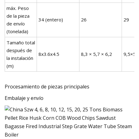
máx. Peso
de la pieza
34 (entero)
26
29
de envío
(tonelada)
Tamaño total
después de
8x3.6x4.5
8,3 × 5,7 × 6,2
9,5×5,
la instalación
(m)
Procesamiento de piezas principales
Embalaje y envío