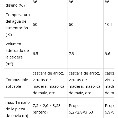
86
86
86
diseño (%)
Temperatura
del agua de
60
60
104
alimentación
(ºC)
Volumen
adecuado de
6.5
7.3
9.6
la caldera
(m³)
cáscara de arroz,
cáscara de arroz,
cáscara
Combustible
virutas de
virutas de
virutas
aplicable
madera, mazorca
madera, mazorca
madera
de maíz, etc.
de maíz, etc.
de maíz
máx. Tamaño
7,5 x 2,6 x 3,53
Propia:
Propia:
de la pieza
(entero)
6,2×2,8×3,53
6,9×3,
de envío (m)