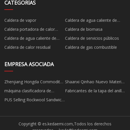
CATEGORÍAS
Caldera de vapor
Caldera de agua caliente de
vapor de combustible
Caldera portadora de calor
Caldera de biomasa
orgánico
Caldera de agua caliente de
Caldera de servicios públicos
vapor de biomasa
Caldera de calor residual
Caldera de gas combustible
EMPRESA ASOCIADA
Zhenjiang Hongda Commodity
Shaanxi Qinhao Nuevo Material
Co.,Ltd
Tecnología CO ., LIMITADO
máquina clasificadora de
Fabricantes de la tapa del anillo
metales fabricada en China
de China
PUS Selling Rockwool Sandwich
Roof Panel Price
Copyright © es.kedaemi.com,Todos los derechos