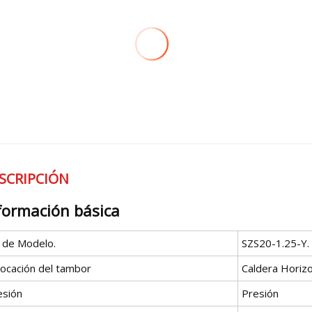
SCRIPCIÓN
formación básica
º de Modelo.
SZS20-1.25-Y.
locación del tambor
Caldera Horizo
esión
Presión