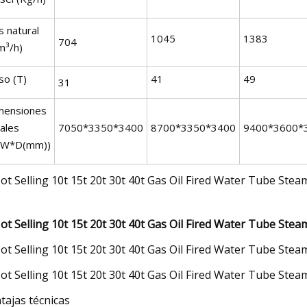
s natural
1045
1383
704
m³/h)
so (T)
41
49
31
mensiones
ales
7050*3350*3400
8700*3350*3400
9400*3600*
*W*D(mm))
tajas técnicas