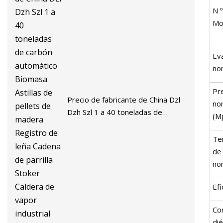
N º
Mo
Ev
nom
Pr
Precio de fabricante de China Dzl
no
Dzh Szl 1 a 40 toneladas de
(M
carbón automático Biomasa
Astillas de pellets de madera
Te
Registro de leña Cadena de
de
parrilla Stoker Caldera de vapor
nom
industrial para la venta
Efi
Co
dié