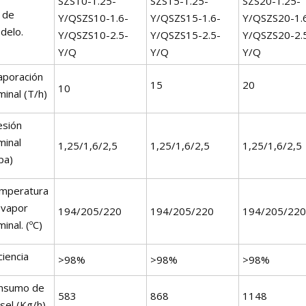
SZS10-1.25-
SZS15-1.25-
SZS20-1.25-
 de
Y/QSZS10-1.6-
Y/QSZS15-1.6-
Y/QSZS20-1.
delo.
Y/QSZS10-2.5-
Y/QSZS15-2.5-
Y/QSZS20-2.
Y/Q
Y/Q
Y/Q
aporación
15
20
10
inal (T/h)
esión
minal
1,25/1,6/2,5
1,25/1,6/2,5
1,25/1,6/2,5
pa)
mperatura
 vapor
194/205/220
194/205/220
194/205/220
inal. (ºC)
ciencia
>98%
>98%
>98%
nsumo de
583
868
1148
sel (Kg/h)