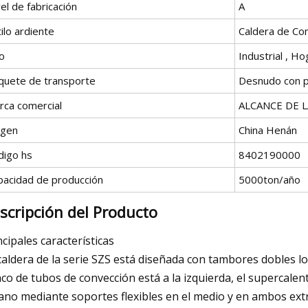
el de fabricación
A
ilo ardiente
Caldera de Co
o
Industrial , Ho
quete de transporte
Desnudo con pe
rca comercial
ALCANCE DE 
igen
China Henán
digo hs
8402190000
pacidad de producción
5000ton/año
scripción del Producto
ncipales características
caldera de la serie SZS está diseñada con tambores dobles lon
co de tubos de convección está a la izquierda, el supercalent
ano mediante soportes flexibles en el medio y en ambos ext