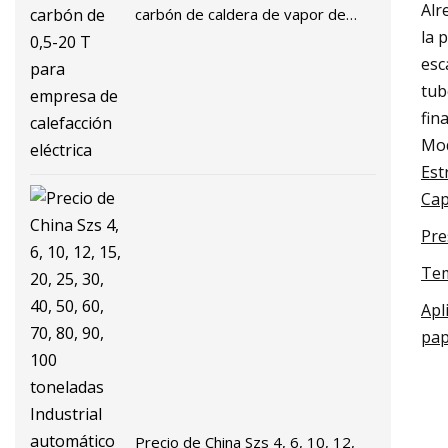
Alr
carbón de caldera de vapor de
la 
carbón de 0,5-20 T para empresa
esc
de calefacción eléctrica
tub
fin
Mod
Est
Cap
Pre
Tem
Apl
pap
Precio de China Szs 4, 6, 10, 12,