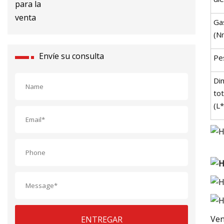
Ga
(N
Envíe su consulta
Pe
Di
tot
(L
Ven
ENTREGAR