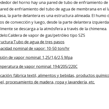
ededor del horno hay una pared de tubo de enfriamiento de
pared de enfriamiento del tubo de agua de membrana en el l
asa, la parte delantera es una estructura alineada. El humo d
os de convección y luego, desde la parte delantera izquierda
almente se descarga a la atmósfera a través de la chimenea.
elo:Caldera de vapor de gas/petróleo tipo SZS
ructura:Tubo de agua de tres pasos
acidad nominal de vapor: 10-50 ton/hr
sión de vapor nominal: 1,25/1,6/2,5 Mpa
peratura de vapor nominal: 194/205/220C
icación: fábrica textil, alimentos y bebidas, productos químic
el, procesamiento de madera, ropa y lavandería, etc.