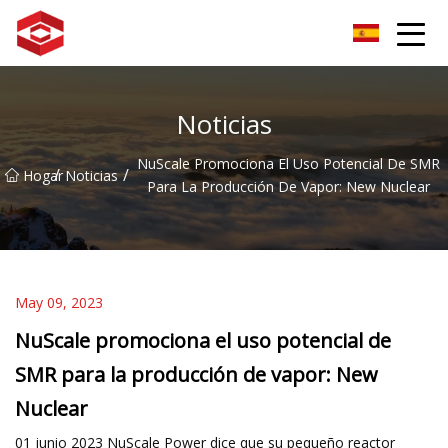
Grupo del pico de la montaña Xiamen
Noticias
NuScale Promociona El Uso Potencial De SMR
/
/
Hogar
Noticias
Para La Producción De Vapor: New Nuclear
May 09, 2023
NuScale promociona el uso potencial de
SMR para la producción de vapor: New
Nuclear
01 junio 2023 NuScale Power dice que su pequeño reactor